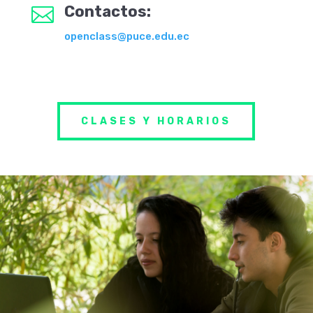
Contactos:

openclass@puce.edu.ec
CLASES Y HORARIOS